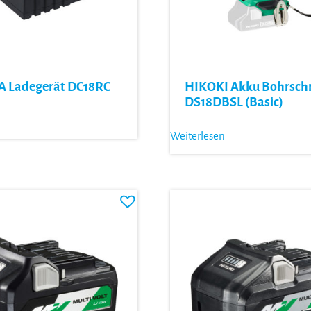
 Ladegerät DC18RC
HIKOKI Akku Bohrsch
DS18DBSL (Basic)
Weiterlesen