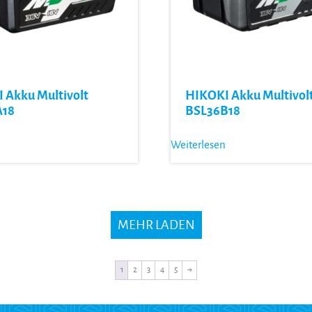
 Akku Multivolt
HIKOKI Akku Multivol
A18
BSL36B18
Weiterlesen
MEHR LADEN
1
2
3
4
5
→