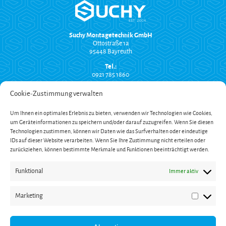
Suchy Montagetechnik GmbH
Ottostraße 1a
95448 Bayreuth
Tel.:
0921 785 1860
info@suchy-montagetechnik.de
Cookie-Zustimmung verwalten
RECHTLICHES
Um Ihnen ein optimales Erlebnis zu bieten, verwenden wir Technologien wie Cookies,
Versand und Zahlung
um Geräteinformationen zu speichern und/oder darauf zuzugreifen. Wenn Sie diesen
AGB
Technologien zustimmen, können wir Daten wie das Surfverhalten oder eindeutige
Widerrufsbelehrung
Impressum
IDs auf dieser Website verarbeiten. Wenn Sie Ihre Zustimmung nicht erteilen oder
Datenschutzerklärung
zurückziehen, können bestimmte Merkmale und Funktionen beeinträchtigt werden.
SERVICE
Funktional
Immer aktiv
Onlinekatalog
Garantieverlängerung
Öffnungszeiten
Marketing
Newsletter
Marketin
Kontakt
ZAHLUNG