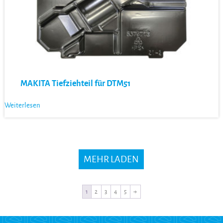
MAKITA Tiefziehteil für DTM51
Weiterlesen
MEHR LADEN
1
2
3
4
5
→