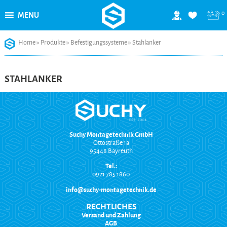
0
MENU
Skip
Home
»
Produkte
»
Befestigungssysteme
»
Stahlanker
to
content
STAHLANKER
Suchy Montagetechnik GmbH
Ottostraße 1a
95448 Bayreuth
Tel.:
0921 785 1860
info@suchy-montagetechnik.de
RECHTLICHES
Versand und Zahlung
AGB