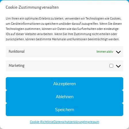
Widerrufsbelehrung
Impressum
Cookie-Zustimmung verwalten
Datenschutzerklärung
Um Ihnen ein optimales Erlebnis zu bieten, verwenden wir Technologien wie Cookies,
SERVICE
um Geräteinformationen zu speichern und/oder darauf zuzugreifen. Wenn Sie diesen
Onlinekatalog
Technologien zustimmen, können wir Daten wie das Surfverhalten oder eindeutige
Garantieverlängerung
IDs auf dieser Website verarbeiten. Wenn Sie Ihre Zustimmung nicht erteilen oder
Öffnungszeiten
zurückziehen, können bestimmte Merkmale und Funktionen beeinträchtigt werden.
Newsletter
Kontakt
Funktional
Immer aktiv
ZAHLUNG
Marketing
Marketin
Akzeptieren
* Alle Preise inkl. gesetzl. Mehrwertsteuer und zzgl. Versandkosten (bei Versand innerhalb
Deutschlands).
** Gilt für Lieferungen nach Deutschland. Lieferzeiten für andere Länder und
Ablehnen
Informationen zur Berechnung des Liefertermins siehe
hier
.
Speichern
Cookie-Richtlinie
Datenschutzerklärung
Impressum