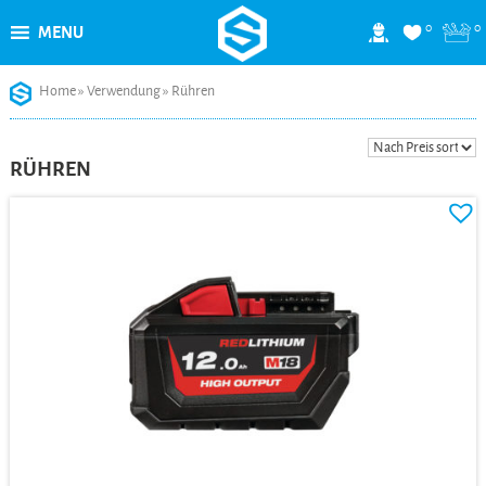
0
0
MENU
Skip
Home
»
Verwendung
»
Rühren
to
content
RÜHREN