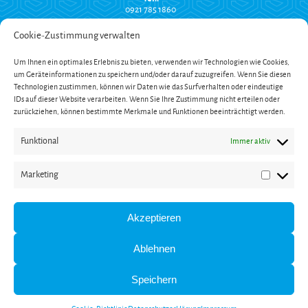
0921 785 1860
info@suchy-montagetechnik.de
Cookie-Zustimmung verwalten
RECHTLICHES
Um Ihnen ein optimales Erlebnis zu bieten, verwenden wir Technologien wie Cookies,
Versand und Zahlung
um Geräteinformationen zu speichern und/oder darauf zuzugreifen. Wenn Sie diesen
AGB
Technologien zustimmen, können wir Daten wie das Surfverhalten oder eindeutige
Widerrufsbelehrung
Impressum
IDs auf dieser Website verarbeiten. Wenn Sie Ihre Zustimmung nicht erteilen oder
Datenschutzerklärung
zurückziehen, können bestimmte Merkmale und Funktionen beeinträchtigt werden.
SERVICE
Funktional
Immer aktiv
Onlinekatalog
Garantieverlängerung
Öffnungszeiten
Marketing
Newsletter
Marketin
Kontakt
ZAHLUNG
Akzeptieren
Ablehnen
Speichern
* Alle Preise inkl. gesetzl. Mehrwertsteuer und zzgl. Versandkosten (bei Versand innerhalb
Deutschlands).
** Gilt für Lieferungen nach Deutschland. Lieferzeiten für andere Länder und