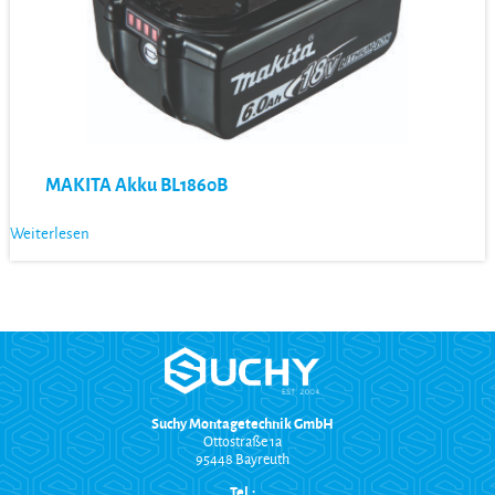
MAKITA Akku BL1860B
Weiterlesen
Suchy Montagetechnik GmbH
Ottostraße 1a
95448 Bayreuth
Tel.: