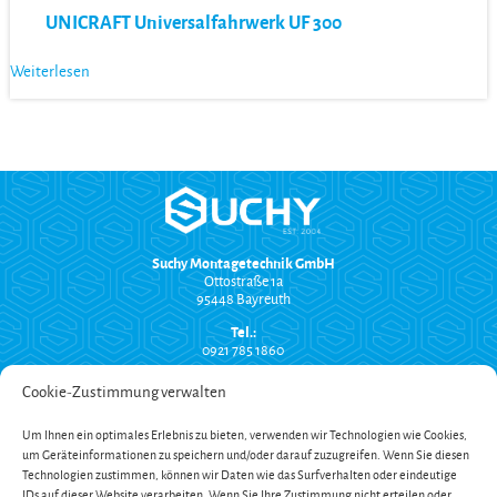
UNICRAFT Universalfahrwerk UF 300
Weiterlesen
Suchy Montagetechnik GmbH
Ottostraße 1a
95448 Bayreuth
Tel.:
0921 785 1860
info@suchy-montagetechnik.de
Cookie-Zustimmung verwalten
RECHTLICHES
Um Ihnen ein optimales Erlebnis zu bieten, verwenden wir Technologien wie Cookies,
Versand und Zahlung
um Geräteinformationen zu speichern und/oder darauf zuzugreifen. Wenn Sie diesen
AGB
Widerrufsbelehrung
Technologien zustimmen, können wir Daten wie das Surfverhalten oder eindeutige
Impressum
IDs auf dieser Website verarbeiten. Wenn Sie Ihre Zustimmung nicht erteilen oder