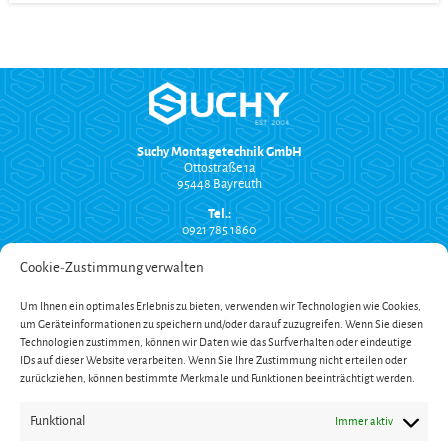
Suchy Montagetechnik GmbH
Ottostraße 1a
95448 Bayreuth
Tel.:
0921 785 1860
info@suchy-montagetechnik.de
Cookie-Zustimmung verwalten
RECHTLICHES
Um Ihnen ein optimales Erlebnis zu bieten, verwenden wir Technologien wie Cookies,
Versand und Zahlung
um Geräteinformationen zu speichern und/oder darauf zuzugreifen. Wenn Sie diesen
AGB
Widerrufsbelehrung
Technologien zustimmen, können wir Daten wie das Surfverhalten oder eindeutige
Impressum
IDs auf dieser Website verarbeiten. Wenn Sie Ihre Zustimmung nicht erteilen oder
Datenschutzerklärung
zurückziehen, können bestimmte Merkmale und Funktionen beeinträchtigt werden.
SERVICE
Funktional
Immer aktiv
Onlinekatalog
Garantieverlängerung