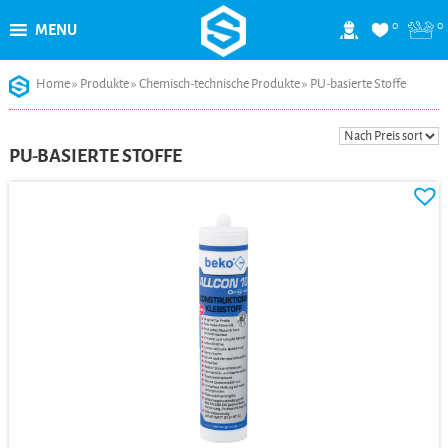
0
0
MENU
Skip
Home
»
Produkte
»
Chemisch-technische Produkte
»
PU-basierte Stoffe
to
content
PU-BASIERTE STOFFE