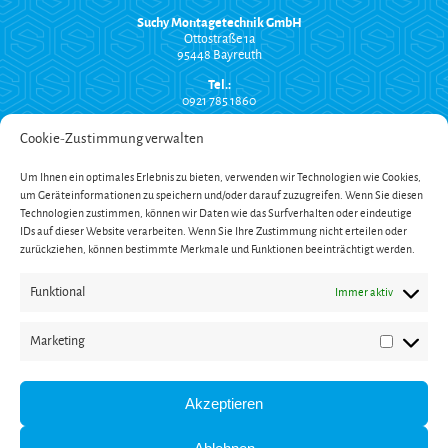
Suchy Montagetechnik GmbH
Ottostraße 1a
95448 Bayreuth
Tel.:
0921 785 1860
info@suchy-montagetechnik.de
Cookie-Zustimmung verwalten
RECHTLICHES
Um Ihnen ein optimales Erlebnis zu bieten, verwenden wir Technologien wie Cookies,
Versand und Zahlung
um Geräteinformationen zu speichern und/oder darauf zuzugreifen. Wenn Sie diesen
AGB
Widerrufsbelehrung
Technologien zustimmen, können wir Daten wie das Surfverhalten oder eindeutige
Impressum
IDs auf dieser Website verarbeiten. Wenn Sie Ihre Zustimmung nicht erteilen oder
Datenschutzerklärung
zurückziehen, können bestimmte Merkmale und Funktionen beeinträchtigt werden.
SERVICE
Funktional
Immer aktiv
Onlinekatalog
Garantieverlängerung
Öffnungszeiten
Marketing
Newsletter
Marketin
Kontakt
ZAHLUNG
Akzeptieren