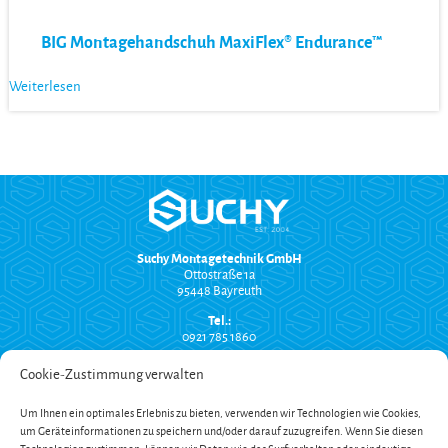
BIG Montagehandschuh MaxiFlex® Endurance™
Weiterlesen
Suchy Montagetechnik GmbH
Ottostraße 1a
95448 Bayreuth
Tel.:
0921 785 1860
info@suchy-montagetechnik.de
Cookie-Zustimmung verwalten
RECHTLICHES
Um Ihnen ein optimales Erlebnis zu bieten, verwenden wir Technologien wie Cookies,
Versand und Zahlung
um Geräteinformationen zu speichern und/oder darauf zuzugreifen. Wenn Sie diesen
AGB