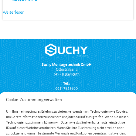
Weiterlesen
Suchy Montagetechnik GmbH
Ottostraße 1a
95448 Bayreuth
Tel.:
0921 785 1860
info@suchy-montagetechnik.de
Cookie-Zustimmung verwalten
RECHTLICHES
Um Ihnen ein optimales Erlebnis zu bieten, verwenden wir Technologien wie Cookies,
Versand und Zahlung
um Geräteinformationen zu speichern und/oder darauf zuzugreifen. Wenn Sie diesen
AGB
Technologien zustimmen, können wir Daten wie das Surfverhalten oder eindeutige
Widerrufsbelehrung
Impressum
IDs auf dieser Website verarbeiten. Wenn Sie Ihre Zustimmung nicht erteilen oder
Datenschutzerklärung
zurückziehen, können bestimmte Merkmale und Funktionen beeinträchtigt werden.