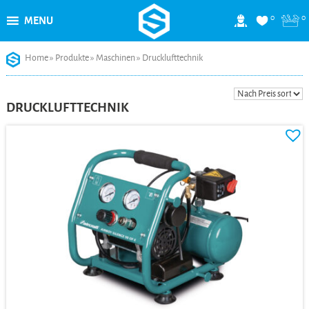
0
0
MENU
Skip
Home
»
Produkte
»
Maschinen
»
Drucklufttechnik
to
content
DRUCKLUFTTECHNIK