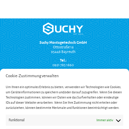
Suchy Montagetechnik GmbH
Ottostraße 1a
95448 Bayreuth
Tel.:
0921 785 1860
info@suchy-montagetechnik.de
Cookie-Zustimmung verwalten
RECHTLICHES
Um Ihnen ein optimales Erlebnis zu bieten, verwenden wir Technologien wie Cookies,
Versand und Zahlung
um Geräteinformationen zu speichern und/oder darauf zuzugreifen. Wenn Sie diesen
AGB
Technologien zustimmen, können wir Daten wie das Surfverhalten oder eindeutige
Widerrufsbelehrung
Impressum
IDs auf dieser Website verarbeiten. Wenn Sie Ihre Zustimmung nicht erteilen oder
Datenschutzerklärung
zurückziehen, können bestimmte Merkmale und Funktionen beeinträchtigt werden.
SERVICE
Funktional
Immer aktiv
Onlinekatalog
Garantieverlängerung