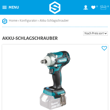
0
0
MENU
Skip
Home
»
Konfigurator
»
Akku-Schlagschrauber
to
content
AKKU-SCHLAGSCHRAUBER