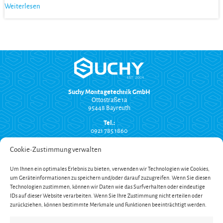
Weiterlesen
Suchy Montagetechnik GmbH
Ottostraße 1a
95448 Bayreuth
Tel.:
0921 785 1860
info@suchy-montagetechnik.de
Cookie-Zustimmung verwalten
RECHTLICHES
Um Ihnen ein optimales Erlebnis zu bieten, verwenden wir Technologien wie Cookies,
Versand und Zahlung
um Geräteinformationen zu speichern und/oder darauf zuzugreifen. Wenn Sie diesen
AGB
Technologien zustimmen, können wir Daten wie das Surfverhalten oder eindeutige
Widerrufsbelehrung
Impressum
IDs auf dieser Website verarbeiten. Wenn Sie Ihre Zustimmung nicht erteilen oder
Datenschutzerklärung
zurückziehen, können bestimmte Merkmale und Funktionen beeinträchtigt werden.
SERVICE