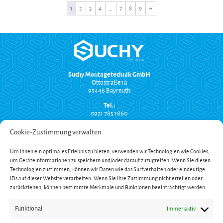
1
2
3
4
…
7
8
9
→
Suchy Montagetechnik GmbH
Ottostraße 1a
95448 Bayreuth
Tel.:
0921 785 1860
info@suchy-montagetechnik.de
Cookie-Zustimmung verwalten
RECHTLICHES
Um Ihnen ein optimales Erlebnis zu bieten, verwenden wir Technologien wie Cookies,
Versand und Zahlung
um Geräteinformationen zu speichern und/oder darauf zuzugreifen. Wenn Sie diesen
AGB
Technologien zustimmen, können wir Daten wie das Surfverhalten oder eindeutige
Widerrufsbelehrung
Impressum
IDs auf dieser Website verarbeiten. Wenn Sie Ihre Zustimmung nicht erteilen oder
Datenschutzerklärung
zurückziehen, können bestimmte Merkmale und Funktionen beeinträchtigt werden.
SERVICE
Funktional
Immer aktiv
Onlinekatalog
Garantieverlängerung