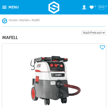
0
0
MENU
Skip
Home
»
Marken
»
Mafell
to
content
MAFELL