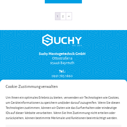
1
2
→
Suchy Montagetechnik GmbH
Ottostraße 1a
95448 Bayreuth
Tel.:
0921 785 1860
info@suchy-montagetechnik.de
Cookie-Zustimmung verwalten
RECHTLICHES
Um Ihnen ein optimales Erlebnis zu bieten, verwenden wir Technologien wie Cookies,
Versand und Zahlung
um Geräteinformationen zu speichern und/oder darauf zuzugreifen. Wenn Sie diesen
AGB
Technologien zustimmen, können wir Daten wie das Surfverhalten oder eindeutige
Widerrufsbelehrung
Impressum
IDs auf dieser Website verarbeiten. Wenn Sie Ihre Zustimmung nicht erteilen oder
Datenschutzerklärung
zurückziehen, können bestimmte Merkmale und Funktionen beeinträchtigt werden.
SERVICE