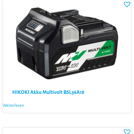
HIKOKI Akku Multivolt BSL36A18
Weiterlesen