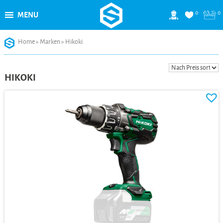
0
0
MENU
Skip
Home
»
Marken
»
Hikoki
to
content
HIKOKI