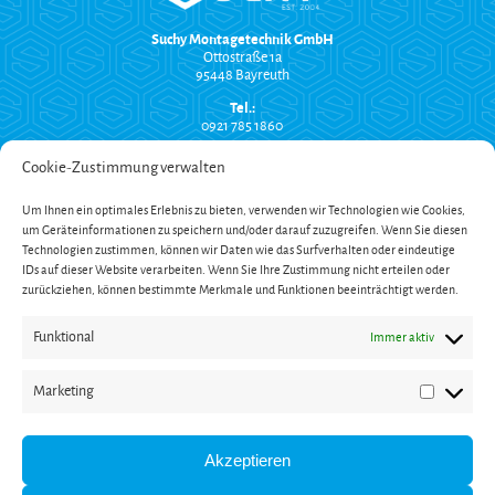
Suchy Montagetechnik GmbH
Ottostraße 1a
95448 Bayreuth
Tel.:
0921 785 1860
info@suchy-montagetechnik.de
Cookie-Zustimmung verwalten
RECHTLICHES
Um Ihnen ein optimales Erlebnis zu bieten, verwenden wir Technologien wie Cookies,
Versand und Zahlung
um Geräteinformationen zu speichern und/oder darauf zuzugreifen. Wenn Sie diesen
AGB
Technologien zustimmen, können wir Daten wie das Surfverhalten oder eindeutige
Widerrufsbelehrung
Impressum
IDs auf dieser Website verarbeiten. Wenn Sie Ihre Zustimmung nicht erteilen oder
Datenschutzerklärung
zurückziehen, können bestimmte Merkmale und Funktionen beeinträchtigt werden.
SERVICE
Funktional
Immer aktiv
Onlinekatalog
Garantieverlängerung
Öffnungszeiten
Marketing
Newsletter
Marketin
Kontakt
ZAHLUNG
Akzeptieren