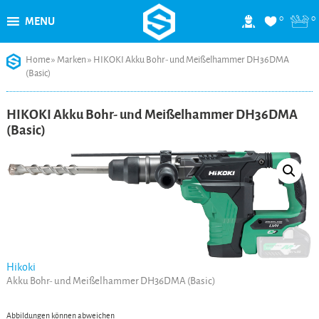
0
0
MENU
Skip
Home
»
Marken
»
HIKOKI Akku Bohr- und Meißelhammer DH36DMA
to
(Basic)
content
HIKOKI Akku Bohr- und Meißelhammer DH36DMA
(Basic)
Hikoki
Akku Bohr- und Meißelhammer DH36DMA (Basic)
Abbildungen können abweichen