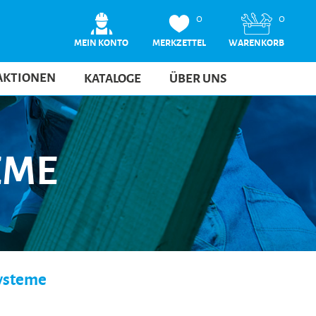
0
0
MEIN KONTO
MERKZETTEL
WARENKORB
AKTIONEN
KATALOGE
ÜBER UNS
EME
systeme