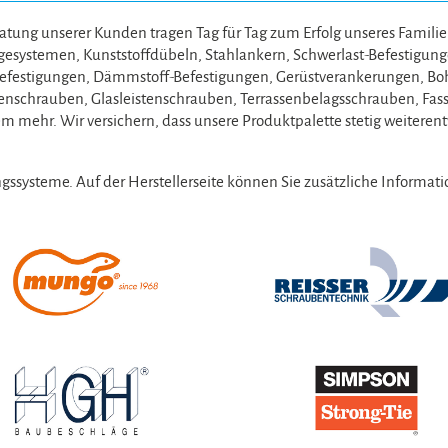
ratung unserer Kunden tragen Tag für Tag zum Erfolg unseres Famil
agesystemen, Kunststoffdübeln, Stahlankern, Schwerlast-Befestigu
o-Befestigungen, Dämmstoff-Befestigungen, Gerüstverankerungen, B
lenschrauben, Glasleistenschrauben, Terrassenbelagsschrauben, Fa
 mehr. Wir versichern, dass unsere Produktpalette stetig weitere
ngssysteme. Auf der Herstellerseite können Sie zusätzliche Informa