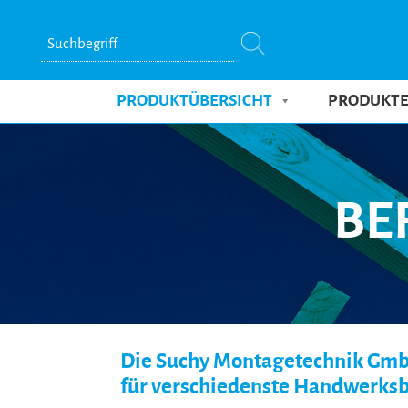
Suchbegriff
PRODUKTÜBERSICHT
PRODUKT
Skip
to
content
BE
Die Suchy Montagetechnik GmbH
für verschiedenste Handwerks