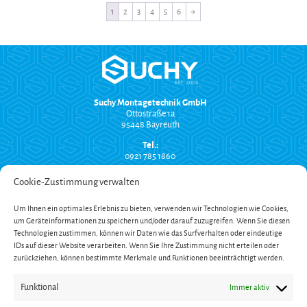
1
2
3
4
5
6
→
Suchy Montagetechnik GmbH
Ottostraße 1a
95448 Bayreuth
Tel.:
0921 785 1860
info@suchy-montagetechnik.de
Cookie-Zustimmung verwalten
RECHTLICHES
Um Ihnen ein optimales Erlebnis zu bieten, verwenden wir Technologien wie Cookies,
Versand und Zahlung
um Geräteinformationen zu speichern und/oder darauf zuzugreifen. Wenn Sie diesen
AGB
Technologien zustimmen, können wir Daten wie das Surfverhalten oder eindeutige
Widerrufsbelehrung
Impressum
IDs auf dieser Website verarbeiten. Wenn Sie Ihre Zustimmung nicht erteilen oder
Datenschutzerklärung
zurückziehen, können bestimmte Merkmale und Funktionen beeinträchtigt werden.
SERVICE
Funktional
Immer aktiv
Onlinekatalog
Garantieverlängerung