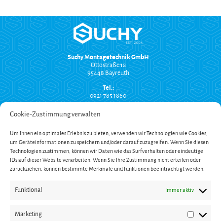
Suchy Montagetechnik GmbH
Ottostraße 1a
95448 Bayreuth
Tel.:
0921 785 1860
info@suchy-montagetechnik.de
Cookie-Zustimmung verwalten
RECHTLICHES
Um Ihnen ein optimales Erlebnis zu bieten, verwenden wir Technologien wie Cookies,
Versand und Zahlung
um Geräteinformationen zu speichern und/oder darauf zuzugreifen. Wenn Sie diesen
AGB
Technologien zustimmen, können wir Daten wie das Surfverhalten oder eindeutige
Widerrufsbelehrung
Impressum
IDs auf dieser Website verarbeiten. Wenn Sie Ihre Zustimmung nicht erteilen oder
Datenschutzerklärung
zurückziehen, können bestimmte Merkmale und Funktionen beeinträchtigt werden.
SERVICE
Funktional
Immer aktiv
Onlinekatalog
Garantieverlängerung
Öffnungszeiten
Marketing
Newsletter
Marketin