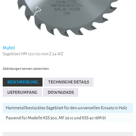
Mafell
Sägeblatt HM 120×20 mm Z 24 WZ
Abbildungen können abweichen
BESCHREIBUNG
TECHNISCHE DETAILS
LIEFERUMFANG
DOWNLOADS
Hartmetallbestücktes Sägeblatt für den universellen Einsatz in Holz
Passend für Modelle KSS 300, MF 26 cc und KSS 40 18M bl