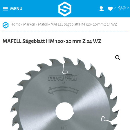
0
0
MENU
Skip
Home
»
Marken
»
Mafell
»
MAFELL Sägeblatt HM 120×20 mm Z 24 WZ
to
content
MAFELL Sägeblatt HM 120×20 mm Z 24 WZ