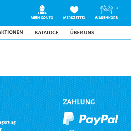
0
MEIN KONTO
MERKZETTEL
WARENKORB
AKTIONEN
KATALOGE
ÜBER UNS
ZAHLUNG
ängerung
en