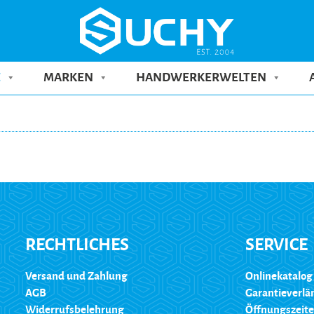
E
MARKEN
HANDWERKERWELTEN
RECHTLICHES
SERVICE
Versand und Zahlung
Onlinekatalog
AGB
Garantieverl
Widerrufsbelehrung
Öffnungszeit