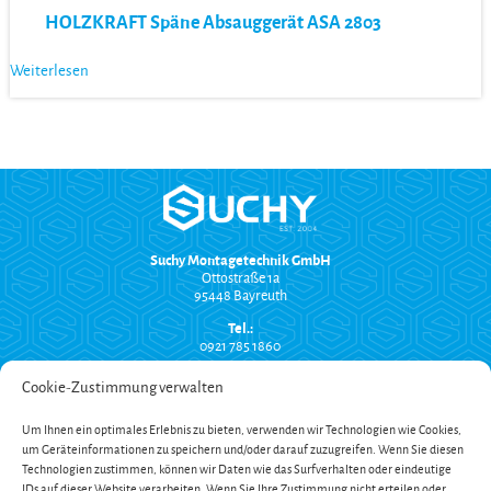
HOLZKRAFT Späne Absauggerät ASA 2803
Weiterlesen
Suchy Montagetechnik GmbH
Ottostraße 1a
95448 Bayreuth
Tel.:
0921 785 1860
info@suchy-montagetechnik.de
Cookie-Zustimmung verwalten
RECHTLICHES
Um Ihnen ein optimales Erlebnis zu bieten, verwenden wir Technologien wie Cookies,
Versand und Zahlung
um Geräteinformationen zu speichern und/oder darauf zuzugreifen. Wenn Sie diesen
AGB
Widerrufsbelehrung
Technologien zustimmen, können wir Daten wie das Surfverhalten oder eindeutige
Impressum
IDs auf dieser Website verarbeiten. Wenn Sie Ihre Zustimmung nicht erteilen oder