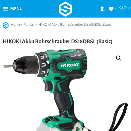
0
0
MENU
Skip
Home
»
Marken
»
HIKOKI Akku Bohrschrauber DS18DBSL (Basic)
to
content
HIKOKI Akku Bohrschrauber DS18DBSL (Basic)