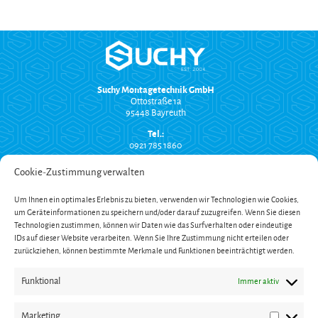
Suchy Montagetechnik GmbH
Ottostraße 1a
95448 Bayreuth
Tel.:
0921 785 1860
info@suchy-montagetechnik.de
Cookie-Zustimmung verwalten
RECHTLICHES
Um Ihnen ein optimales Erlebnis zu bieten, verwenden wir Technologien wie Cookies,
Versand und Zahlung
um Geräteinformationen zu speichern und/oder darauf zuzugreifen. Wenn Sie diesen
AGB
Widerrufsbelehrung
Technologien zustimmen, können wir Daten wie das Surfverhalten oder eindeutige
Impressum
IDs auf dieser Website verarbeiten. Wenn Sie Ihre Zustimmung nicht erteilen oder
Datenschutzerklärung
zurückziehen, können bestimmte Merkmale und Funktionen beeinträchtigt werden.
SERVICE
Funktional
Immer aktiv
Onlinekatalog
Garantieverlängerung
Öffnungszeiten
Marketing
Newsletter