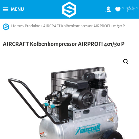
0
0
MENU
Skip
Home
»
Produkte
»
AIRCRAFT Kolbenkompressor AIRPROFI 401/50 P
to
content
AIRCRAFT Kolbenkompressor AIRPROFI 401/50 P