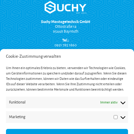
Suchy Montagetechnik GmbH
Ottostraße 1a
95448 Bayreuth
Tel.:
0921 785 1860
info@suchy-montagetechnik.de
Cookie-Zustimmung verwalten
RECHTLICHES
Um Ihnen ein optimales Erlebnis zu bieten, verwenden wir Technologien wie Cookies,
Versand und Zahlung
um Geräteinformationen zu speichern und/oder darauf zuzugreifen. Wenn Sie diesen
AGB
Widerrufsbelehrung
Technologien zustimmen, können wir Daten wie das Surfverhalten oder eindeutige
Impressum
IDs auf dieser Website verarbeiten. Wenn Sie Ihre Zustimmung nicht erteilen oder
Datenschutzerklärung
zurückziehen, können bestimmte Merkmale und Funktionen beeinträchtigt werden.
SERVICE
Funktional
Immer aktiv
Onlinekatalog
Garantieverlängerung
Öffnungszeiten
Marketing
Newsletter
Marketin
Kontakt
ZAHLUNG