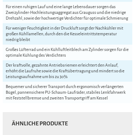
Für einen ruhigen Lauf und eine lange Lebensdauer sorgen das
Zweizylinder-Hochleistungsaggregat aus Grauguss und die niedrige
Drehzahl, sowie der hochwertige Verdichter für optimale Schmierung
Für weniger Feuchtigkeit in der Druckluft sorgt der Nachkühler mit
großen Kühllamellen, durch den die Kesseleintrittstemperatur
niedrig bleibt
Großes Lüfterrad und ein Kühlluftleitblech am Zylinder sorgen für die
optimale Kühlung des Verdichters
Der kraftvolle, gezahnte Antriebsriemen erleichtert den Anlauf,
erhöht die Laufruhe sowie die Kraftübertragung und mindert so die
Leistungsaufnahme um bis zu 30%
Bequemer und sicherer Transport durch ergonomisch verlängerten
Bügel, pannensichere PU-Schaum-Laufräder, stabiles Lenkfahrwerk
mit Feststellbremse und zweiten Transportgriff am Kessel
ÄHNLICHE PRODUKTE