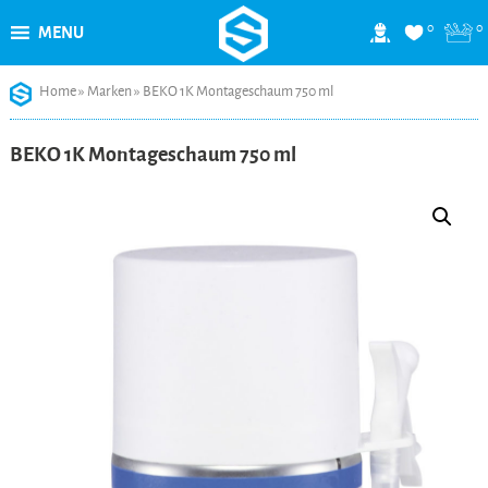
0
0
MENU
Skip
Home
»
Marken
»
BEKO 1K Montageschaum 750 ml
to
content
BEKO 1K Montageschaum 750 ml