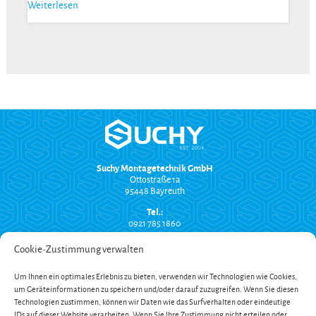
Weiterlesen
Suchy Montagetechnik GmbH
Ottostraße 1a
95448 Bayreuth
Tel.:
0921 785 1860
info@suchy-montagetechnik.de
Cookie-Zustimmung verwalten
RECHTLICHES
Um Ihnen ein optimales Erlebnis zu bieten, verwenden wir Technologien wie Cookies,
Versand und Zahlung
um Geräteinformationen zu speichern und/oder darauf zuzugreifen. Wenn Sie diesen
AGB
Technologien zustimmen, können wir Daten wie das Surfverhalten oder eindeutige
Widerrufsbelehrung
Impressum
IDs auf dieser Website verarbeiten. Wenn Sie Ihre Zustimmung nicht erteilen oder