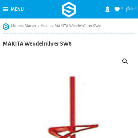
0
0
MENU
Skip
Home
»
Marken
»
Makita
»
MAKITA Wendelrührer SW8
to
content
MAKITA Wendelrührer SW8