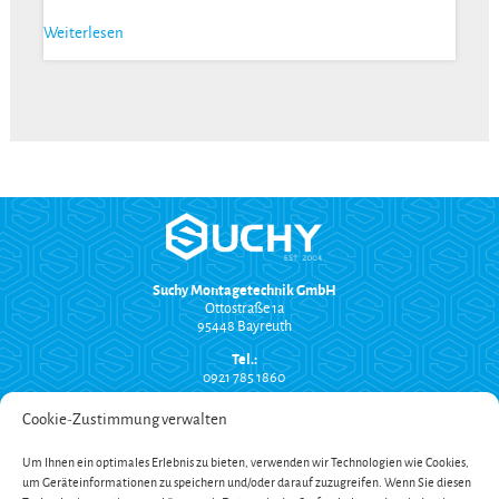
Weiterlesen
Suchy Montagetechnik GmbH
Ottostraße 1a
95448 Bayreuth
Tel.:
0921 785 1860
info@suchy-montagetechnik.de
Cookie-Zustimmung verwalten
RECHTLICHES
Um Ihnen ein optimales Erlebnis zu bieten, verwenden wir Technologien wie Cookies,
Versand und Zahlung
um Geräteinformationen zu speichern und/oder darauf zuzugreifen. Wenn Sie diesen
AGB