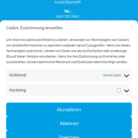
95448 Bayreuth
Tel.:
0921 785 1860
info@suchy-montagetechnik.de
Cookie-Zustimmung verwalten
RECHTLICHES
Um Ihnen ein optimales Erlebnis zu bieten, verwenden wir Technologien wie Cookies,
Versand und Zahlung
um Geräteinformationen zu speichern und/oder darauf zuzugreifen. Wenn Sie diesen
AGB
Technologien zustimmen, können wir Daten wie das Surfverhalten oder eindeutige
Widerrufsbelehrung
Impressum
IDs auf dieser Website verarbeiten. Wenn Sie Ihre Zustimmung nicht erteilen oder
Datenschutzerklärung
zurückziehen, können bestimmte Merkmale und Funktionen beeinträchtigt werden.
SERVICE
Funktional
Immer aktiv
Onlinekatalog
Garantieverlängerung
Öffnungszeiten
Marketing
Newsletter
Marketin
Kontakt
ZAHLUNG
Akzeptieren
Ablehnen
Speichern