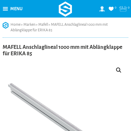
0
0
MENU
Skip
Home
»
Marken
»
Mafell
»
MAFELL Anschlaglineal 1000 mm mit
to
Ablängklappe für ERIKA 85
content
MAFELL Anschlaglineal 1000 mm mit Ablängklappe
für ERIKA 85