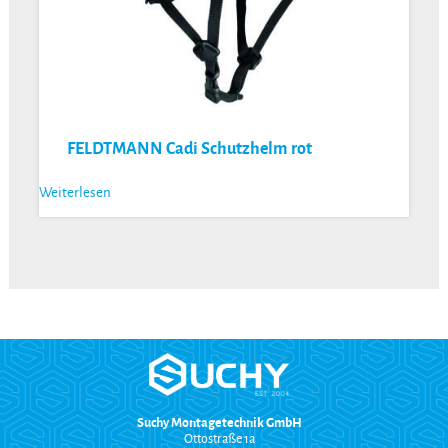
FELDTMANN Cadi Schutzhelm rot
Weiterlesen
Suchy Montagetechnik GmbH
Ottostraße 1a