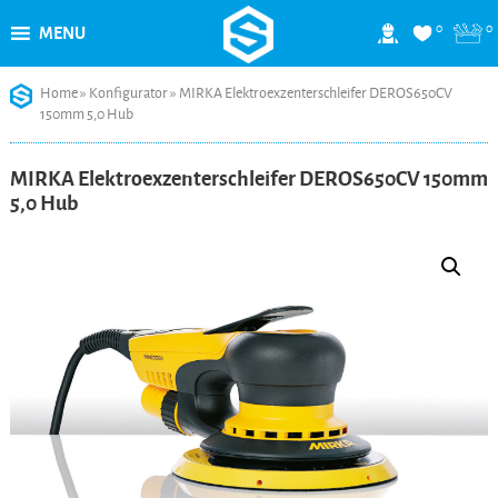
0
0
MENU
Skip
Home
»
Konfigurator
»
MIRKA Elektroexzenterschleifer DEROS650CV
to
150mm 5,0 Hub
content
MIRKA Elektroexzenterschleifer DEROS650CV 150mm
5,0 Hub