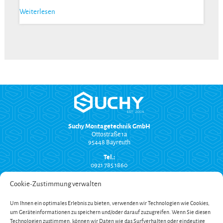
Weiterlesen
Suchy Montagetechnik GmbH
Ottostraße 1a
95448 Bayreuth
Tel.:
0921 785 1860
info@suchy-montagetechnik.de
Cookie-Zustimmung verwalten
RECHTLICHES
Um Ihnen ein optimales Erlebnis zu bieten, verwenden wir Technologien wie Cookies,
Versand und Zahlung
um Geräteinformationen zu speichern und/oder darauf zuzugreifen. Wenn Sie diesen
AGB
Technologien zustimmen, können wir Daten wie das Surfverhalten oder eindeutige
Widerrufsbelehrung