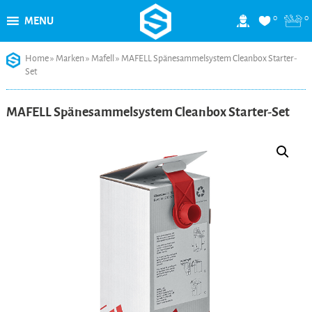
0
0
MENU
Skip
Home
»
Marken
»
Mafell
»
MAFELL Spänesammelsystem Cleanbox Starter-
to
Set
content
MAFELL Spänesammelsystem Cleanbox Starter-Set