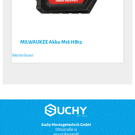
MILWAUKEE Akku M18 HB12
Weiterlesen
Suchy Montagetechnik GmbH
Ottostraße 1a
95448 Bayreuth