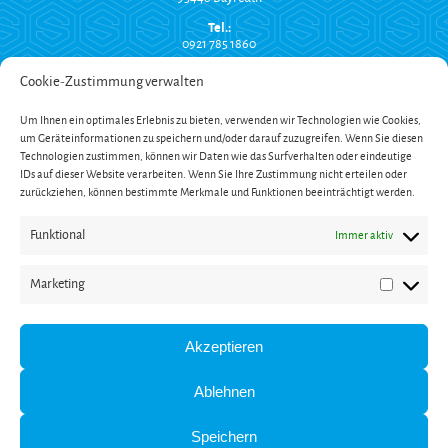
Tel.:
0921 785 1860
info@suchy-montagetechnik.de
Cookie-Zustimmung verwalten
RECHTLICHES
Um Ihnen ein optimales Erlebnis zu bieten, verwenden wir Technologien wie Cookies,
Versand und Zahlung
um Geräteinformationen zu speichern und/oder darauf zuzugreifen. Wenn Sie diesen
AGB
Technologien zustimmen, können wir Daten wie das Surfverhalten oder eindeutige
Widerrufsbelehrung
Impressum
IDs auf dieser Website verarbeiten. Wenn Sie Ihre Zustimmung nicht erteilen oder
Datenschutzerklärung
zurückziehen, können bestimmte Merkmale und Funktionen beeinträchtigt werden.
SERVICE
Funktional
Immer aktiv
Onlinekatalog
Garantieverlängerung
Öffnungszeiten
Marketing
Newsletter
Marketin
Kontakt
ZAHLUNG
Akzeptieren
Ablehnen
Speichern
* Alle Preise inkl. gesetzl. Mehrwertsteuer und zzgl. Versandkosten (bei Versand innerhalb