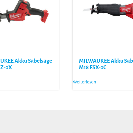
KEE Akku Säbelsäge
MILWAUKEE Akku Säb
HZ-0X
M18 FSX-0C
Weiterlesen