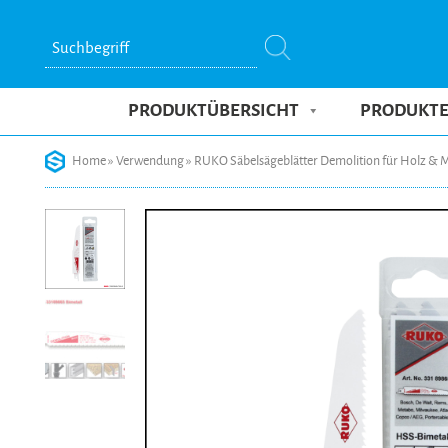
Suchbegriff
PRODUKTÜBERSICHT
PRODUKT
Skip
Home
»
Verwendung
»
RUKO Säbelsägeblätter Demolition für Holz & Me
to
content