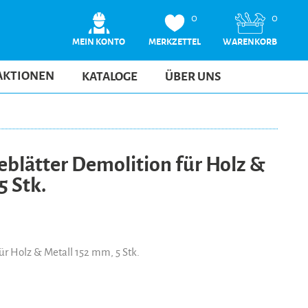
0
0
MEIN KONTO
MERKZETTEL
WARENKORB
AKTIONEN
KATALOGE
ÜBER UNS
blätter Demolition für Holz &
5 Stk.
ür Holz & Metall 152 mm, 5 Stk.