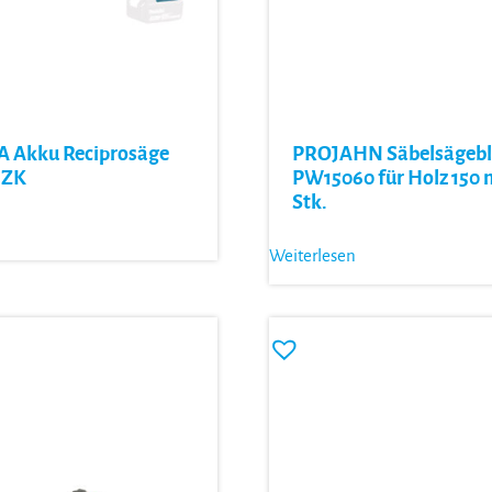
 Akku Reciprosäge
PROJAHN Säbelsägebl
6ZK
PW15060 für Holz 150 
Stk.
Weiterlesen