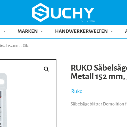
E
MARKEN
HANDWERKERWELTEN
tall 152 mm, 5 Stk.
RUKO Säbelsäge
Metall 152 mm, 
Ruko
Säbelsägeblätter Demolition f