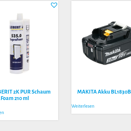
BERIT 2K PUR Schaum
MAKITA Akku BL1830
aFoam 210 ml
Weiterlesen
sen