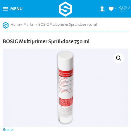
0
0
MENU
Skip
Home
»
Marken
»
BOSIG Multiprimer Sprühdose 750 ml
to
content
BOSIG Multiprimer Sprühdose 750 ml
Bosig