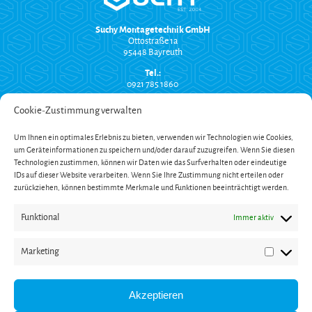
Suchy Montagetechnik GmbH
Ottostraße 1a
95448 Bayreuth
Tel.:
0921 785 1860
info@suchy-montagetechnik.de
Cookie-Zustimmung verwalten
RECHTLICHES
Um Ihnen ein optimales Erlebnis zu bieten, verwenden wir Technologien wie Cookies,
Versand und Zahlung
um Geräteinformationen zu speichern und/oder darauf zuzugreifen. Wenn Sie diesen
AGB
Technologien zustimmen, können wir Daten wie das Surfverhalten oder eindeutige
Widerrufsbelehrung
Impressum
IDs auf dieser Website verarbeiten. Wenn Sie Ihre Zustimmung nicht erteilen oder
Datenschutzerklärung
zurückziehen, können bestimmte Merkmale und Funktionen beeinträchtigt werden.
SERVICE
Funktional
Immer aktiv
Onlinekatalog
Garantieverlängerung
Öffnungszeiten
Marketing
Newsletter
Marketin
Kontakt
ZAHLUNG
Akzeptieren