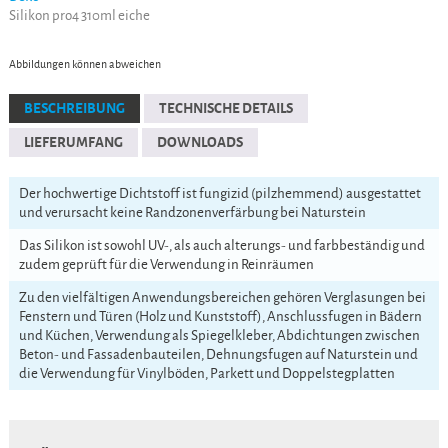
Silikon pro4 310ml eiche
Abbildungen können abweichen
BESCHREIBUNG
TECHNISCHE DETAILS
LIEFERUMFANG
DOWNLOADS
Der hochwertige Dichtstoff ist fungizid (pilzhemmend) ausgestattet
und verursacht keine Randzonenverfärbung bei Naturstein
Das Silikon ist sowohl UV-, als auch alterungs- und farbbeständig und
zudem geprüft für die Verwendung in Reinräumen
Zu den vielfältigen Anwendungsbereichen gehören Verglasungen bei
Fenstern und Türen (Holz und Kunststoff), Anschlussfugen in Bädern
und Küchen, Verwendung als Spiegelkleber, Abdichtungen zwischen
Beton- und Fassadenbauteilen, Dehnungsfugen auf Naturstein und
die Verwendung für Vinylböden, Parkett und Doppelstegplatten