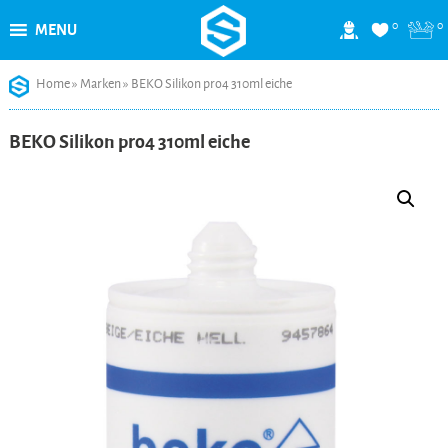
0
0
MENU
Skip
Home
»
Marken
»
BEKO Silikon pro4 310ml eiche
to
content
BEKO Silikon pro4 310ml eiche