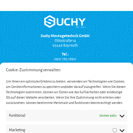
Suchy Montagetechnik GmbH
Ottostraße 1a
95448 Bayreuth
Tel.:
0921 785 1860
info@suchy-montagetechnik.de
Cookie-Zustimmung verwalten
RECHTLICHES
Um Ihnen ein optimales Erlebnis zu bieten, verwenden wir Technologien wie Cookies,
Versand und Zahlung
um Geräteinformationen zu speichern und/oder darauf zuzugreifen. Wenn Sie diesen
AGB
Technologien zustimmen, können wir Daten wie das Surfverhalten oder eindeutige
Widerrufsbelehrung
Impressum
IDs auf dieser Website verarbeiten. Wenn Sie Ihre Zustimmung nicht erteilen oder
Datenschutzerklärung
zurückziehen, können bestimmte Merkmale und Funktionen beeinträchtigt werden.
SERVICE
Funktional
Immer aktiv
Onlinekatalog
Garantieverlängerung
Öffnungszeiten
Marketing
Newsletter
Marketin