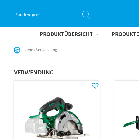
Suchbegriff
PRODUKTÜBERSICHT
PRODUKT
Skip
Home
»
Verwendung
to
content
VERWENDUNG