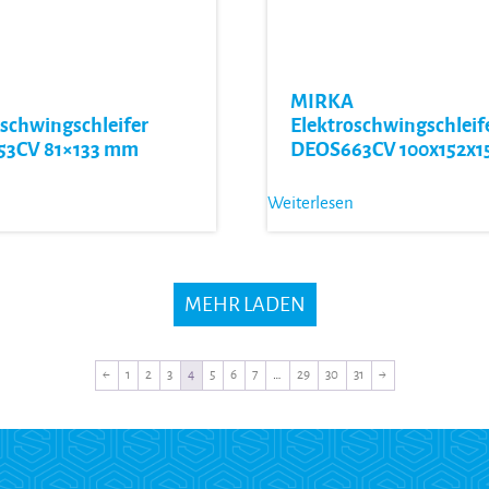
MIRKA
oschwingschleifer
Elektroschwingschleif
53CV 81×133 mm
DEOS663CV 100x152x
Weiterlesen
MEHR LADEN
←
1
2
3
4
5
6
7
…
29
30
31
→