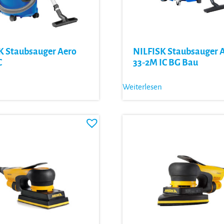
K Staubsauger Aero
NILFISK Staubsauger A
C
33-2M IC BG Bau
Weiterlesen