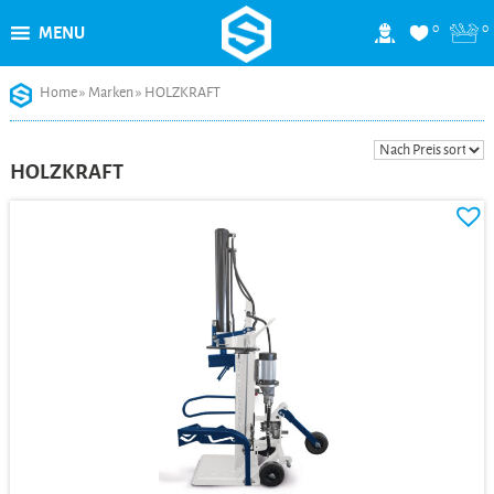
0
0
MENU
Skip
Home
»
Marken
»
HOLZKRAFT
to
content
HOLZKRAFT