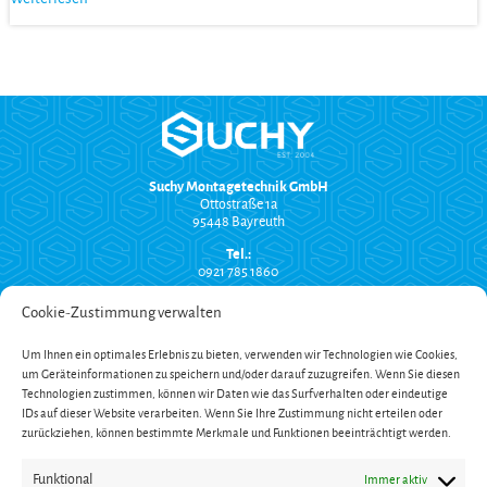
Suchy Montagetechnik GmbH
Ottostraße 1a
95448 Bayreuth
Tel.:
0921 785 1860
info@suchy-montagetechnik.de
Cookie-Zustimmung verwalten
RECHTLICHES
Um Ihnen ein optimales Erlebnis zu bieten, verwenden wir Technologien wie Cookies,
Versand und Zahlung
um Geräteinformationen zu speichern und/oder darauf zuzugreifen. Wenn Sie diesen
AGB
Widerrufsbelehrung
Technologien zustimmen, können wir Daten wie das Surfverhalten oder eindeutige
Impressum
IDs auf dieser Website verarbeiten. Wenn Sie Ihre Zustimmung nicht erteilen oder
Datenschutzerklärung
zurückziehen, können bestimmte Merkmale und Funktionen beeinträchtigt werden.
SERVICE
Funktional
Immer aktiv
Onlinekatalog