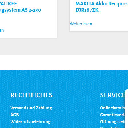
WAUKEE
MAKITA Akku Recipro
gsystem AS 2-250
DJR187ZK
Weiterlesen
sen
RECHTLICHES
SERVICE
Versand und Zahlung
Onlinekatalog
AGB
Garantieverl
Widerrufsbelehrung
Öffnungszeit