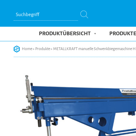
Suchbegriff
PRODUKTÜBERSICHT
PRODUKT
Skip
Home
»
Produkte
»
METALLKRAFT manuelle Schwenkbiegemaschine H
to
content