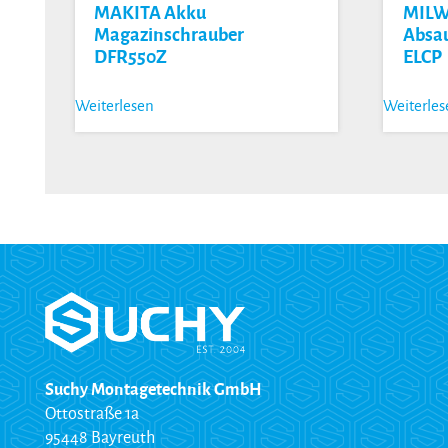
MAKITA Akku
MIL
Magazinschrauber
Absau
DFR550Z
ELCP
Weiterlesen
Weiterle
Suchy Montagetechnik GmbH
Ottostraße 1a
95448 Bayreuth