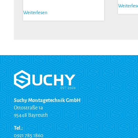
Weiterle
Weiterlesen
Suchy Montagetechnik GmbH
Ottostraße 1a
95448 Bayreuth
Tel.:
0921 785 1860