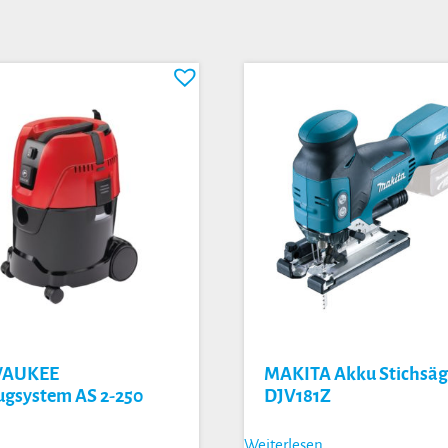
WAUKEE
MAKITA Akku Stichsäg
gsystem AS 2-250
DJV181Z
Weiterlesen