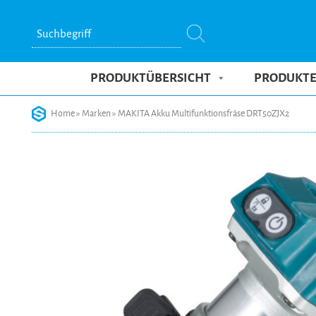
Suchbegriff
PRODUKTÜBERSICHT
PRODUKT
Skip
Home
»
Marken
»
MAKITA Akku Multifunktionsfräse DRT50ZJX2
to
content