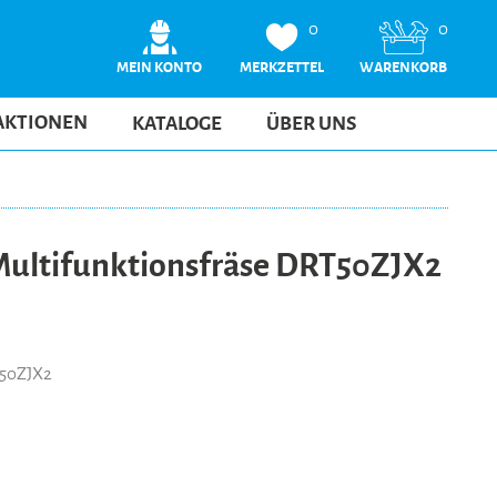
0
0
MEIN KONTO
MERKZETTEL
WARENKORB
AKTIONEN
KATALOGE
ÜBER UNS
ultifunktionsfräse DRT50ZJX2
T50ZJX2