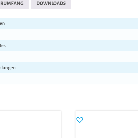
FERUMFANG
DOWNLOADS
ben
tes
enlängen