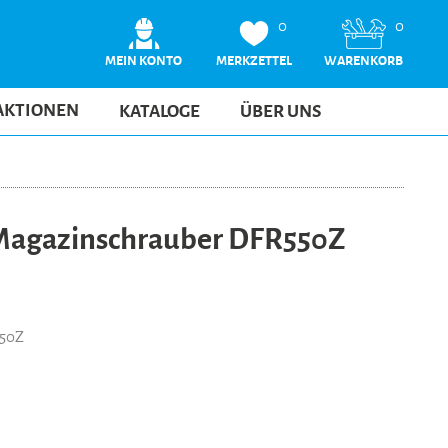
0
0
MEIN KONTO
MERKZETTEL
WARENKORB
AKTIONEN
KATALOGE
ÜBER UNS
agazinschrauber DFR550Z
550Z