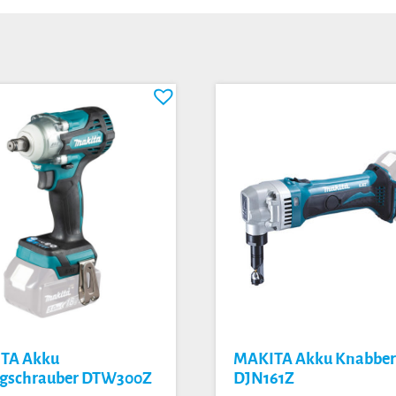
TA Akku
MAKITA Akku Knabbe
agschrauber DTW300Z
DJN161Z