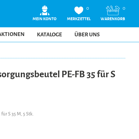
0
0
MEIN KONTO
MERKZETTEL
WARENKORB
AKTIONEN
KATALOGE
ÜBER UNS
orgungsbeutel PE-FB 35 für S
für S 35 M, 5 Stk.