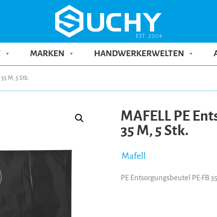
E
MARKEN
HANDWERKERWELTEN
5 M, 5 Stk.
MAFELL PE Ents
35 M, 5 Stk.
Mafell
PE Entsorgungsbeutel PE-FB 35 