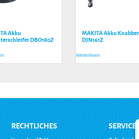
TA Akku
MAKITA Akku Knabbe
terschleifer DBO180Z
DJN161Z
sen
Weiterlesen
RECHTLICHES
SERVICE