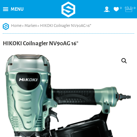
0
0
MENU
Skip
Home
»
Marken
»
HIKOKI Coilnagler NV90AG 16°
to
content
HIKOKI Coilnagler NV90AG 16°