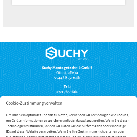
Suchy Montagetechnik GmbH
Ottostraße 1a
95448 Bayreuth
Tel.:
0921 785 1860
info@suchy-montagetechnik.de
Cookie-Zustimmung verwalten
RECHTLICHES
Um Ihnen ein optimales Erlebnis zu bieten, verwenden wir Technologien wie Cookies,
Versand und Zahlung
um Geräteinformationen zu speichern und/oder darauf zuzugreifen. Wenn Sie diesen
AGB
Technologien zustimmen, können wir Daten wie das Surfverhalten oder eindeutige
Widerrufsbelehrung
Impressum
IDs auf dieser Website verarbeiten. Wenn Sie Ihre Zustimmung nicht erteilen oder
Datenschutzerklärung