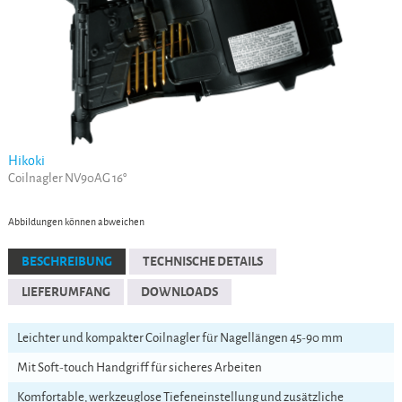
Hikoki
Coilnagler NV90AG 16°
Abbildungen können abweichen
BESCHREIBUNG
TECHNISCHE DETAILS
LIEFERUMFANG
DOWNLOADS
Leichter und kompakter Coilnagler für Nagellängen 45-90 mm
Mit Soft-touch Handgriff für sicheres Arbeiten
Komfortable, werkzeuglose Tiefeneinstellung und zusätzliche