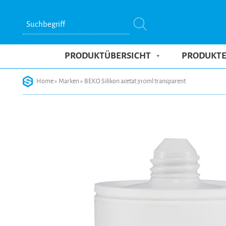
Suchbegriff
PRODUKTÜBERSICHT
PRODUKT
Skip
Home
»
Marken
»
BEKO Silikon acetat 310ml transparent
to
content