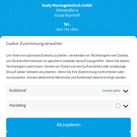
Suchy Montagetechnik GmbH
Ottostraße 1a
95448 Bayreuth
Tel.:
0921 785 1860
info@suchy-montagetechnik.de
Cookie-Zustimmung verwalten
RECHTLICHES
Versand und Zahlung
Um Ihnen ein optimales Erlebnis zu bieten, verwenden wir Technologien wie Cookies,
AGB
um Geräteinformationen zu speichern und/oder darauf zuzugreifen. Wenn Sie diesen
Widerrufsbelehrung
Technologien zustimmen, können wir Daten wie das Surfverhalten oder eindeutige
Impressum
IDs auf dieser Website verarbeiten. Wenn Sie Ihre Zustimmung nicht erteilen oder
Datenschutzerklärung
zurückziehen, können bestimmte Merkmale und Funktionen beeinträchtigt werden.
SERVICE
Onlinekatalog
Funktional
Immer aktiv
Garantieverlängerung
Öffnungszeiten
Newsletter
Marketing
Marketin
Kontakt
ZAHLUNG
Akzeptieren