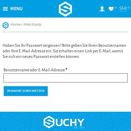
0
0
MENU
Skip
Home
»
Mein Konto
to
content
Haben Sie Ihr Passwort vergessen? Bitte geben Sie Ihren Benutzernamen
oder Ihre E-Mail-Adresse ein. Sie erhalten einen Link per E-Mail, womit
Sie sich ein neues Passwort erstellen können.
Erforderlich
Benutzername oder E-Mail-Adresse
*
PASSWORT ZURÜCKSETZEN