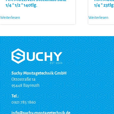
1/4 “ 1/2 “ 140tlg.
1/4 “ 23tlg
Weiterlesen
Weiterlesen
Suchy Montagetechnik GmbH
Ottostraße 1a
95448 Bayreuth
Tel.:
0921 785 1860
info@suchy-montagetechnik.de