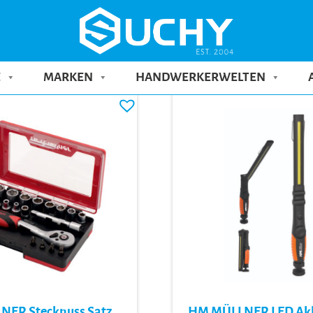
E
MARKEN
HANDWERKERWELTEN
ER Stecknuss Satz
HM MÜLLNER LED Ak