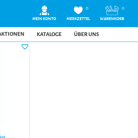
0
0
MEIN KONTO
MERKZETTEL
WARENKORB
AKTIONEN
KATALOGE
ÜBER UNS
ku